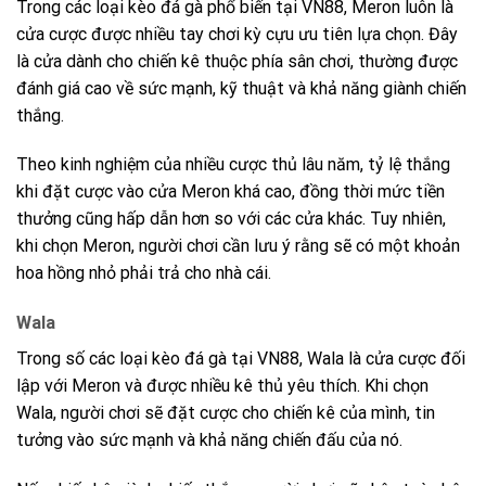
Trong các loại kèo đá gà phổ biến tại VN88, Meron luôn là
cửa cược được nhiều tay chơi kỳ cựu ưu tiên lựa chọn. Đây
là cửa dành cho chiến kê thuộc phía sân chơi, thường được
đánh giá cao về sức mạnh, kỹ thuật và khả năng giành chiến
thắng.
Theo kinh nghiệm của nhiều cược thủ lâu năm, tỷ lệ thắng
khi đặt cược vào cửa Meron khá cao, đồng thời mức tiền
thưởng cũng hấp dẫn hơn so với các cửa khác. Tuy nhiên,
khi chọn Meron, người chơi cần lưu ý rằng sẽ có một khoản
hoa hồng nhỏ phải trả cho nhà cái.
Wala
Trong số các loại kèo đá gà tại VN88, Wala là cửa cược đối
lập với Meron và được nhiều kê thủ yêu thích. Khi chọn
Wala, người chơi sẽ đặt cược cho chiến kê của mình, tin
tưởng vào sức mạnh và khả năng chiến đấu của nó.