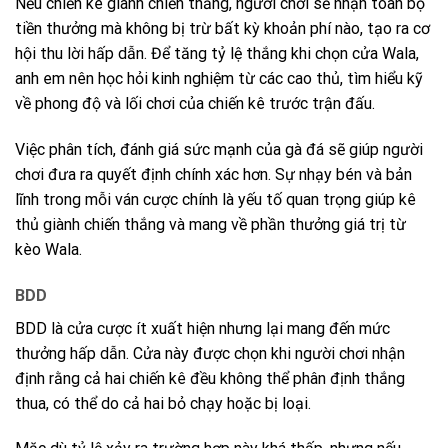
Nếu chiến kê giành chiến thắng, người chơi sẽ nhận toàn bộ
tiền thưởng mà không bị trừ bất kỳ khoản phí nào, tạo ra cơ
hội thu lời hấp dẫn. Để tăng tỷ lệ thắng khi chọn cửa Wala,
anh em nên học hỏi kinh nghiệm từ các cao thủ, tìm hiểu kỹ
về phong độ và lối chơi của chiến kê trước trận đấu.
Việc phân tích, đánh giá sức mạnh của gà đá sẽ giúp người
chơi đưa ra quyết định chính xác hơn. Sự nhạy bén và bản
lĩnh trong mỗi ván cược chính là yếu tố quan trọng giúp kê
thủ giành chiến thắng và mang về phần thưởng giá trị từ
kèo Wala.
BDD
BDD là cửa cược ít xuất hiện nhưng lại mang đến mức
thưởng hấp dẫn. Cửa này được chọn khi người chơi nhận
định rằng cả hai chiến kê đều không thể phân định thắng
thua, có thể do cả hai bỏ chạy hoặc bị loại.