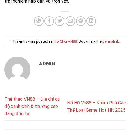
trải nghiệm hấp dẫn và trọn vẹn.
This entry was posted in
Trò Chơi VN88
. Bookmark the
permalink
.
ADMIN
Thể thao VN88 – Địa chỉ cá
Nổ Hũ Vn88 – Khám Phá Các
độ xanh chín & thưởng cao
Thể Loại Game Hot Hit 2025
đáng đầu tư