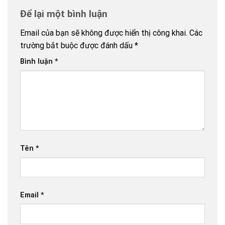
Để lại một bình luận
Email của bạn sẽ không được hiển thị công khai.
Các
trường bắt buộc được đánh dấu
*
Bình luận
*
Tên
*
Email
*